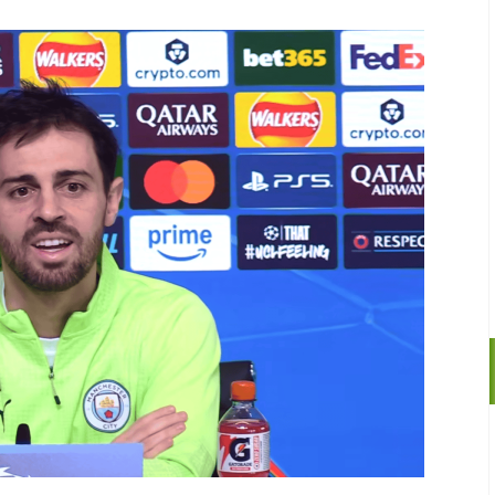
沪深300
4694.44
.42%
43.13
0.93%