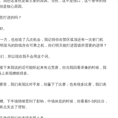
。我想这显然是最主要的原因。当然，这不是借口，这个赛季的很
动是核心原因。
意打进的吗？
好。
那一方，也创造了几次机会，我记得你在禁区弧顶还有一次射门机
证明皇马的防线存在可乘之机，你们明天能打进晋级所需要的进球？
了我们，所以现在我不会用这个词。
接下来我说的话可能听起来有点荒唐，但当我回看录像的时候，我
场上表现糟糕得多。
赛里，我们表现比对手差，却赢下了比赛；也有很多比赛，我们表
糟。下半场情绪受到了影响，中场休息的时候，你看着0-3的比分，
有点失去了理智。
不觉得我们的表现有那么差。