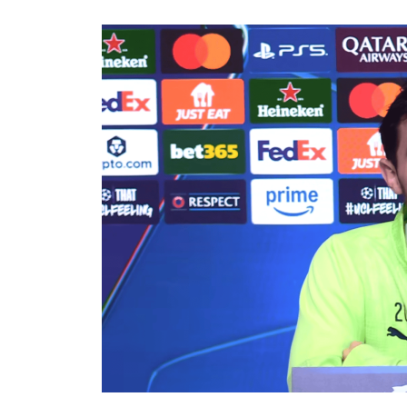
深证成指
14311.01
.68
1.02%
200.89
1