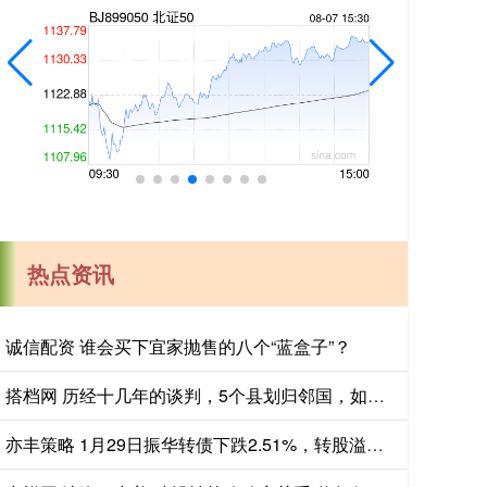
热点资讯
诚信配资 谁会买下宜家抛售的八个“蓝盒子”？
搭档网 历经十几年的谈判，5个县划归邻国，如今发展怎么样？
亦丰策略 1月29日振华转债下跌2.51%，转股溢价率36.45%