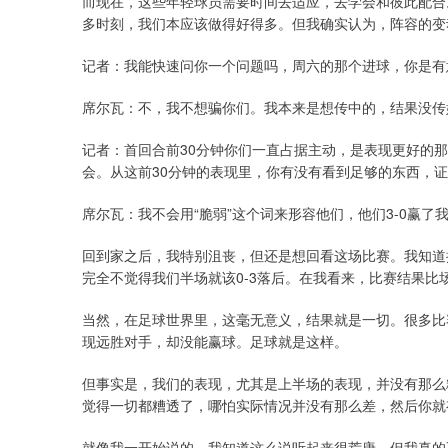
而现在，这些年轻球员需要时间去适应，去学会和彼此配合
多时刻，我们本应该做得好得多。但我确实认为，阵容的变
记者：我能快速问你一个问题吗，周六的那个进球，你是有
席尔瓦：不，我不想骗你们。我本来是想传中的，结果没传
记者：首回合前30分钟你们一直占据主动，是表现更好的
会。从这前30分钟的表现里，你有没有看到足够的东西，
席尔瓦：我不会用“脆弱”这个词来形容他们，他们3-0赢
回到家之后，我特别沮丧，但还是想回看这场比赛。我知道
完全不觉得我们半场就该0-3落后。在我看来，比赛结果比
当然，在足球世界里，这毫无意义，结果就是一切。很多比
现远胜对手，却没能赢球。足球就是这样。
但事实是，我们的表现，尤其是上半场的表现，并没有那么
觉得一切都糟透了，哪怕实际情况并没有那么差，然后你就
就像我一开始说的，我知道这么说听起来很荒唐，但我真的