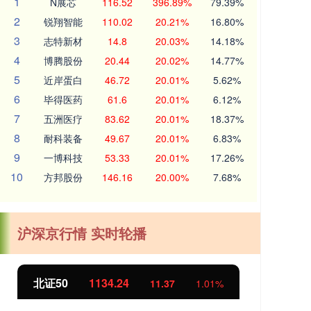
1
N展芯
116.52
396.89%
79.39%
2
锐翔智能
110.02
20.21%
16.80%
3
志特新材
14.8
20.03%
14.18%
4
博腾股份
20.44
20.02%
14.77%
5
近岸蛋白
46.72
20.01%
5.62%
6
毕得医药
61.6
20.01%
6.12%
7
五洲医疗
83.62
20.01%
18.37%
8
耐科装备
49.67
20.01%
6.83%
9
一博科技
53.33
20.01%
17.26%
10
方邦股份
146.16
20.00%
7.68%
沪深京行情 实时轮播
北证50
1134.24
创
11.37
1.01%