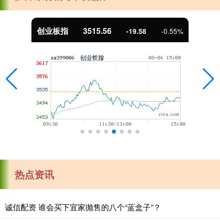
基金指数
7229.80
-1.63
-0.02%
热点资讯
诚信配资 谁会买下宜家抛售的八个“蓝盒子”？