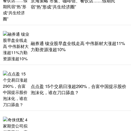
京海策略 市集、咖啡馆、餐饮店……假期民
宿“热”形成“共生经济圈”
融券通 镍业股早盘全线走高 中伟新材大涨超11%
力勤资源涨超10%
点点盈 15个交易日涨超290%，合富中国提示股价
泡沫化，谁在刀口舔血？