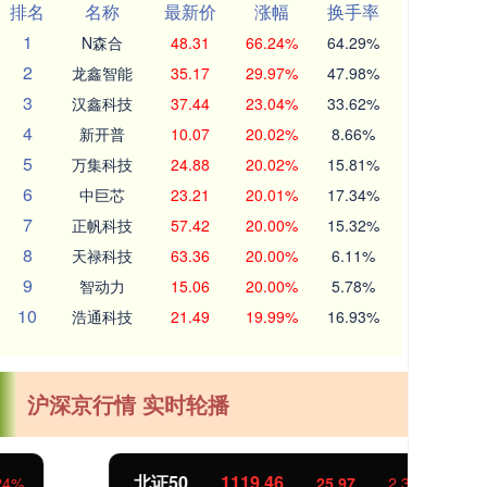
排名
名称
最新价
涨幅
换手率
1
N森合
48.31
66.24%
64.29%
2
龙鑫智能
35.17
29.97%
47.98%
3
汉鑫科技
37.44
23.04%
33.62%
4
新开普
10.07
20.02%
8.66%
5
万集科技
24.88
20.02%
15.81%
6
中巨芯
23.21
20.01%
17.34%
7
正帆科技
57.42
20.00%
15.32%
8
天禄科技
63.36
20.00%
6.11%
9
智动力
15.06
20.00%
5.78%
10
浩通科技
21.49
19.99%
16.93%
沪深京行情 实时轮播
北证50
1119.46
创
25.97
2.38%