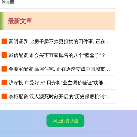
最新文章
富明证券 比房子卖不掉更担忧的四件事, 正在各个城市蔓延, 老百姓要警惕
诚信配资 谁会买下宜家抛售的八个“蓝盒子”？
金股宝配资 高层住宅, 正在逐渐变成中国城市的下一个大麻烦
沪深投 广受好评! 贝壳将“业主调价验证”功能扩至全国75城
掌柜配资 汉人濒死时刻开启的“历史保底机制”，才是中华文明最恐怖的地方
网上配资炒股