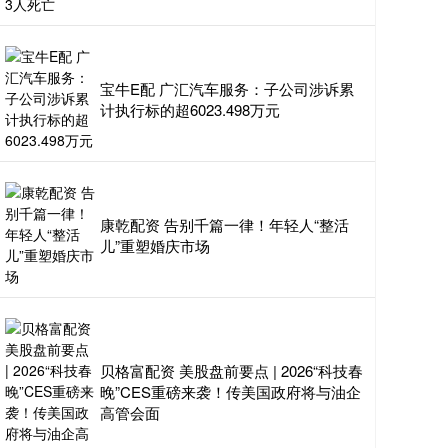
宝牛E配 广汇汽车服务：子公司涉诉累
计执行标的超6023.498万元
康乾配资 告别千篇一律！年轻人“整活
儿”重塑婚庆市场
贝格富配资 美股盘前要点 | 2026“科技春
晚”CES重磅来袭！传美国政府将与油企
高管会面