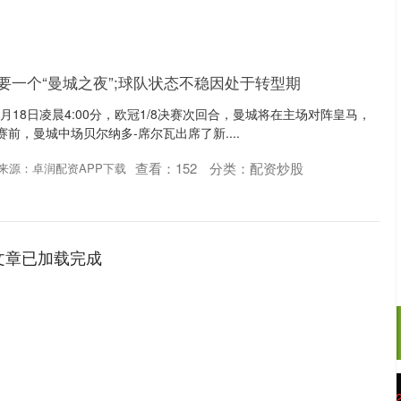
需要一个“曼城之夜”;球队状态不稳因处于转型期
3月18日凌晨4:00分，欧冠1/8决赛次回合，曼城将在主场对阵皇马，
赛前，曼城中场贝尔纳多-席尔瓦出席了新....
查看：
152
分类：
配资炒股
来源：卓润配资APP下载
文章已加载完成
沪深300
4658.15
.86%
57.22
1.24%