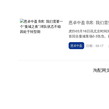
恩卓中盈 B席: 我们
虎扑03月16日讯北京时间
首回合曼城客场0-3告负。
日期：03-17
恩卓中盈
淘配网
深证成指
14144.20
.15
1.47%
258.49
1