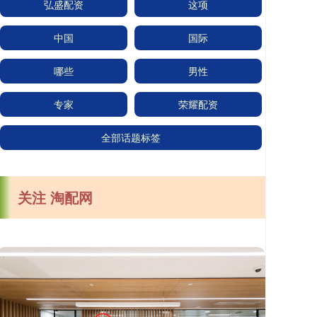
弘盛配资
这项
中国
国际
哪些
男性
专家
荣耀配资
全部话题标签
关注 淘配网