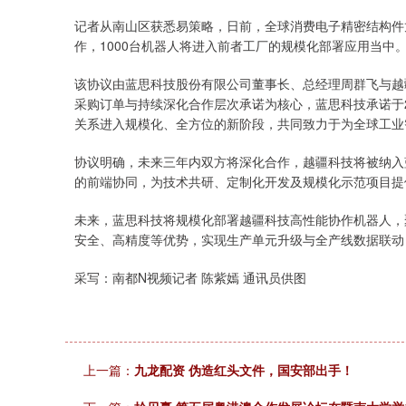
记者从南山区获悉易策略，日前，全球消费电子精密结构件
作，1000台机器人将进入前者工厂的规模化部署应用当中
该协议由蓝思科技股份有限公司董事长、总经理周群飞与越疆
采购订单与持续深化合作层次承诺为核心，蓝思科技承诺于2
关系进入规模化、全方位的新阶段，共同致力于为全球工业
协议明确，未来三年内双方将深化合作，越疆科技将被纳入
的前端协同，为技术共研、定制化开发及规模化示范项目提
未来，蓝思科技将规模化部署越疆科技高性能协作机器人，
安全、高精度等优势，实现生产单元升级与全产线数据联动
采写：南都N视频记者 陈紫嫣 通讯员供图
沪深300
4694.44
0.89
1.42%
上一篇：
九龙配资 伪造红头文件，国安部出手！
43.13
0.9