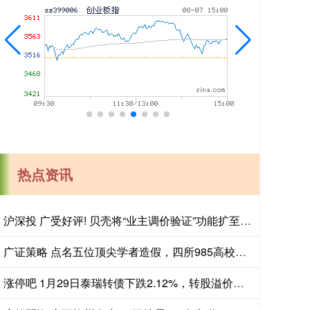
热点资讯
沪深投 广受好评! 贝壳将“业主调价验证”功能扩至全国75城
广证策略 点名五位顶尖学者造假，四所985高校启动调查，退学博士掀起风暴
涨停吧 1月29日泰瑞转债下跌2.12%，转股溢价率14.2%