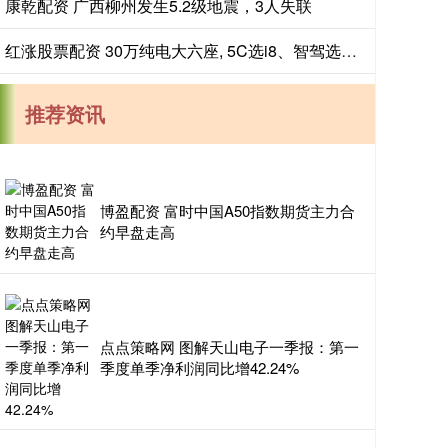
康乾配资 广西柳州发生5.2级地震，3人失联
红涨股票配资 30万纯电大六座, 5C选i8、智驾选M7、换电选L90、闪充选唐L
推荐资讯
博盈配资 富时中国A50指数期货主力合
约早盘走高
点点策略网 图解天山电子一季报：第一
季度单季净利润同比增42.24%