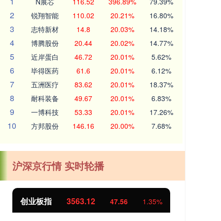
1
N展芯
116.52
396.89%
79.39%
2
锐翔智能
110.02
20.21%
16.80%
3
志特新材
14.8
20.03%
14.18%
4
博腾股份
20.44
20.02%
14.77%
5
近岸蛋白
46.72
20.01%
5.62%
6
毕得医药
61.6
20.01%
6.12%
7
五洲医疗
83.62
20.01%
18.37%
8
耐科装备
49.67
20.01%
6.83%
9
一博科技
53.33
20.01%
17.26%
10
方邦股份
146.16
20.00%
7.68%
沪深京行情 实时轮播
创业板指
3563.12
基
47.56
1.35%