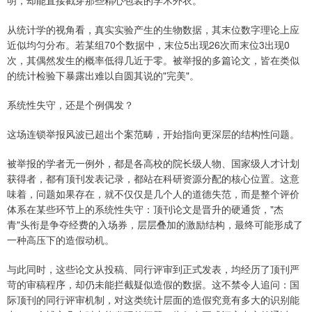
从统计学的视角看，真实实验产生的生物数据，其末位数字理论上应
近似均匀分布。若某组70个数据中，末位5出现26次而末位3出现0
次，其偶然发生的概率低得几近于零。被举报的多篇论文，皆在类似
的统计检验下暴露出难以自圆其说的"完美"。
系统性失守，还是个例偶发？
这场连锁举报风波已超出个案范畴，开始指向更深层的结构性问题。
被举报的学者无一例外，都是各高校的院长级人物、国家级人才计划
获得者，都有顶刊发表记录，都站在科研资源分配的核心位置。这意
味着，问题如果存在，就不仅仅是几个人的道德失范，而是整个评价
体系在某些环节上的系统性失守：顶刊论文是晋升的硬通货，"杰
青"头衔是争夺经费的入场券，层层叠加的激励结构，最终可能形成了
一种高压下的造假动机。
与此同时，这些论文从投稿、同行评审到正式发表，均经历了顶刊严
苛的审稿程序，却仍未能拦截疑似造假的数据。这不禁令人追问：国
际顶刊的同行评审机制，对这类统计层面的造假究竟有多大的识别能