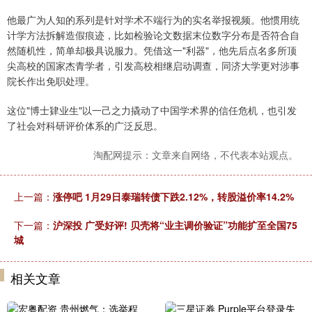
他最广为人知的系列是针对学术不端行为的实名举报视频。他惯用统
计学方法拆解造假痕迹，比如检验论文数据末位数字分布是否符合自
然随机性，简单却极具说服力。凭借这一"利器"，他先后点名多所顶
尖高校的国家杰青学者，引发高校相继启动调查，同济大学更对涉事
院长作出免职处理。
这位"博士肄业生"以一己之力撬动了中国学术界的信任危机，也引发
了社会对科研评价体系的广泛反思。
淘配网提示：文章来自网络，不代表本站观点。
上一篇：
涨停吧 1月29日泰瑞转债下跌2.12%，转股溢价率14.2%
下一篇：
沪深投 广受好评! 贝壳将“业主调价验证”功能扩至全国75
城
相关文章