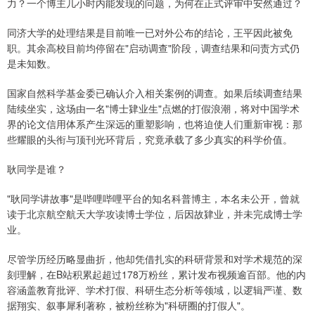
力？一个博主几小时内能发现的问题，为何在正式评审中安然通过？
同济大学的处理结果是目前唯一已对外公布的结论，王平因此被免
职。其余高校目前均停留在"启动调查"阶段，调查结果和问责方式仍
是未知数。
国家自然科学基金委已确认介入相关案例的调查。如果后续调查结果
陆续坐实，这场由一名"博士肄业生"点燃的打假浪潮，将对中国学术
界的论文信用体系产生深远的重塑影响，也将迫使人们重新审视：那
些耀眼的头衔与顶刊光环背后，究竟承载了多少真实的科学价值。
耿同学是谁？
"耿同学讲故事"是哔哩哔哩平台的知名科普博主，本名未公开，曾就
读于北京航空航天大学攻读博士学位，后因故肄业，并未完成博士学
业。
尽管学历经历略显曲折，他却凭借扎实的科研背景和对学术规范的深
刻理解，在B站积累起超过178万粉丝，累计发布视频逾百部。他的内
容涵盖教育批评、学术打假、科研生态分析等领域，以逻辑严谨、数
据翔实、叙事犀利著称，被粉丝称为"科研圈的打假人"。