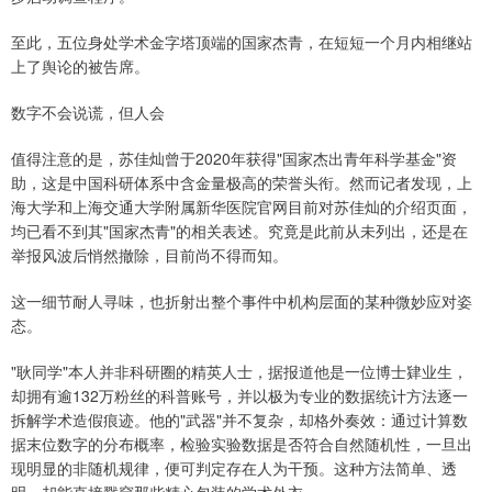
至此，五位身处学术金字塔顶端的国家杰青，在短短一个月内相继站
上了舆论的被告席。
数字不会说谎，但人会
值得注意的是，苏佳灿曾于2020年获得"国家杰出青年科学基金"资
助，这是中国科研体系中含金量极高的荣誉头衔。然而记者发现，上
海大学和上海交通大学附属新华医院官网目前对苏佳灿的介绍页面，
均已看不到其"国家杰青"的相关表述。究竟是此前从未列出，还是在
举报风波后悄然撤除，目前尚不得而知。
这一细节耐人寻味，也折射出整个事件中机构层面的某种微妙应对姿
态。
"耿同学"本人并非科研圈的精英人士，据报道他是一位博士肄业生，
却拥有逾132万粉丝的科普账号，并以极为专业的数据统计方法逐一
拆解学术造假痕迹。他的"武器"并不复杂，却格外奏效：通过计算数
据末位数字的分布概率，检验实验数据是否符合自然随机性，一旦出
现明显的非随机规律，便可判定存在人为干预。这种方法简单、透
明，却能直接戳穿那些精心包装的学术外衣。