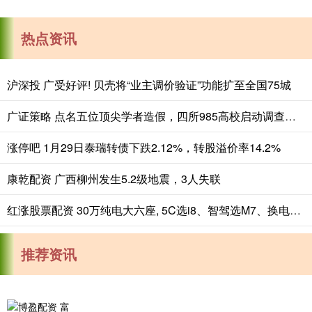
热点资讯
沪深投 广受好评! 贝壳将“业主调价验证”功能扩至全国75城
广证策略 点名五位顶尖学者造假，四所985高校启动调查，退学博士掀起风暴
涨停吧 1月29日泰瑞转债下跌2.12%，转股溢价率14.2%
康乾配资 广西柳州发生5.2级地震，3人失联
红涨股票配资 30万纯电大六座, 5C选i8、智驾选M7、换电选L90、闪充选唐L
推荐资讯