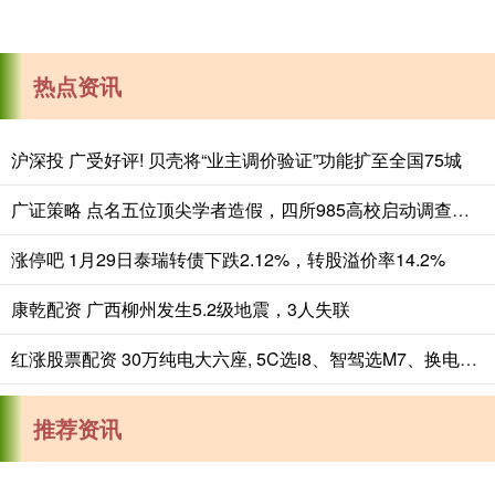
热点资讯
沪深投 广受好评! 贝壳将“业主调价验证”功能扩至全国75城
广证策略 点名五位顶尖学者造假，四所985高校启动调查，退学博士掀起风暴
涨停吧 1月29日泰瑞转债下跌2.12%，转股溢价率14.2%
康乾配资 广西柳州发生5.2级地震，3人失联
红涨股票配资 30万纯电大六座, 5C选i8、智驾选M7、换电选L90、闪充选唐L
推荐资讯