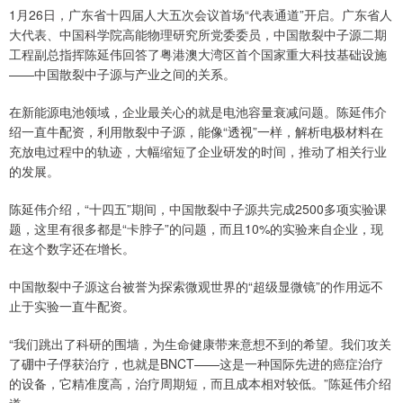
1月26日，广东省十四届人大五次会议首场“代表通道”开启。广东省人
大代表、中国科学院高能物理研究所党委委员，中国散裂中子源二期
工程副总指挥陈延伟回答了粤港澳大湾区首个国家重大科技基础设施
——中国散裂中子源与产业之间的关系。
在新能源电池领域，企业最关心的就是电池容量衰减问题。陈延伟介
绍一直牛配资，利用散裂中子源，能像“透视”一样，解析电极材料在
充放电过程中的轨迹，大幅缩短了企业研发的时间，推动了相关行业
的发展。
陈延伟介绍，“十四五”期间，中国散裂中子源共完成2500多项实验课
题，这里有很多都是“卡脖子”的问题，而且10%的实验来自企业，现
在这个数字还在增长。
中国散裂中子源这台被誉为探索微观世界的“超级显微镜”的作用远不
止于实验一直牛配资。
“我们跳出了科研的围墙，为生命健康带来意想不到的希望。我们攻关
了硼中子俘获治疗，也就是BNCT——这是一种国际先进的癌症治疗
的设备，它精准度高，治疗周期短，而且成本相对较低。”陈延伟介绍