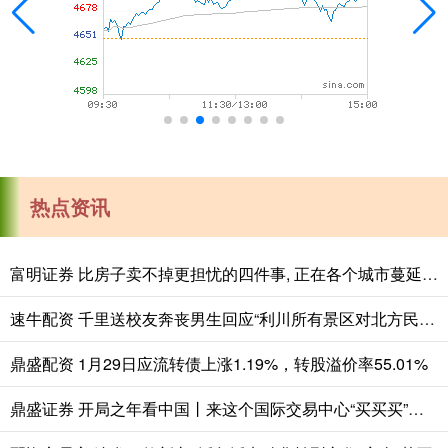
热点资讯
富明证券 比房子卖不掉更担忧的四件事, 正在各个城市蔓延, 老百姓要警惕
速牛配资 千里送校友奔丧男生回应“利川所有景区对北方民大师生免费”：感谢整座城市的温柔回应
鼎盛配资 1月29日应流转债上涨1.19%，转股溢价率55.01%
鼎盛证券 开局之年看中国丨来这个国际交易中心“买买买”，真香！