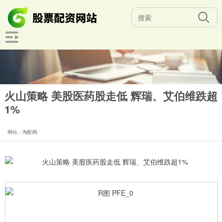
火山策略 美股医药股走低 辉瑞、艾伯维跌超
1%
网站：淘配网