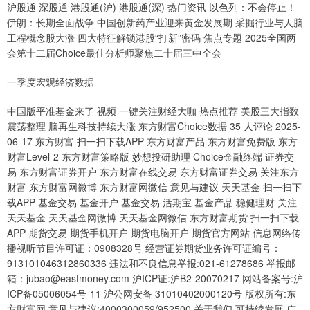
沪股通 深股通 港股通(沪) 港股通(深) 热门资讯 以色列：不会停止！
伊朗：长期全面战争 中国创新药产业迎来黄金发展期 采掘行业与人脑
工程概念股大涨 四大特征解锁港股“打新”密码 焦点专题 2025全国两
会第十二届Choice最佳分析师聚焦二十届三中全会
一季度宏观经济数据
中国版平准基金来了 视频 一键关注财经大咖 热点推荐 美股三大指数
震荡整理 脑再生科技持续大涨 东方财富Choice数据 35 人评论 2025-
06-17 东方财富 扫一扫下载APP 东方财富产品 东方财富免费版 东方
财富Level-2 东方财富策略版 妙想投研助理 Choice金融终端 证券交
易 东方财富证券开户 东方财富在线交易 东方财富证券交易 关注东方
财富 东方财富网微博 东方财富网微信 意见与建议 天天基金 扫一扫下
载APP 基金交易 基金开户 基金交易 活期宝 基金产品 稳健理财 关注
天天基金 天天基金网微博 天天基金网微信 东方财富期货 扫一扫下载
APP 期货交易 期货手机开户 期货电脑开户 期货官方网站 信息网络传
播视听节目许可证：0908328号 经营证券期货业务许可证编号：
913101046312860336 违法和不良信息举报:021-61278686 举报邮
箱：jubao@eastmoney.com 沪ICP证:沪B2-20070217 网站备案号:沪
ICP备05006054号-11 沪公网安备 31010402000120号 版权所有:东
方财富网 意见与建议:4000300059/952500 关于我们 可持续发展 广