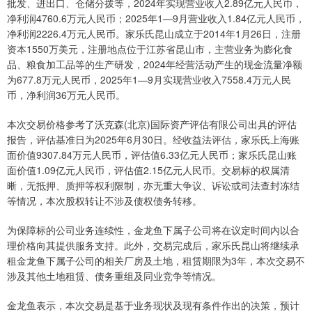
批发、进出口、仓储分拨等，2024年实现营业收入2.89亿元人民币，
净利润4760.6万元人民币；2025年1—9月营业收入1.84亿元人民币，
净利润2226.4万元人民币。家乐氏昆山成立于2014年1月26日，注册
资本1550万美元，注册地点位于江苏省昆山市，主营业务为膨化食
品、粮食加工品等的生产研发，2024年经营活动产生的现金流量净额
为677.8万元人民币，2025年1—9月实现营业收入7558.4万元人民
币，净利润36万元人民币。
本次交易价格参考了沃克森(北京)国际资产评估有限公司出具的评估
报告，评估基准日为2025年6月30日。经收益法评估，家乐氏上海账
面价值9307.84万元人民币，评估值6.33亿元人民币；家乐氏昆山账
面价值1.09亿元人民币，评估值2.15亿元人民币。交易标的权属清
晰，无抵押、质押等权利限制，亦无重大争议、诉讼或司法查封冻结
等情况，本次股权转让不涉及债权债务转移。
为保障标的公司业务连续性，金龙鱼下属子公司将在议定时间内以合
理价格向其提供服务支持。此外，交易完成后，家乐氏昆山将继续承
租金龙鱼下属子公司的相关厂房及土地，租赁期限为3年，本次交易不
涉及其他土地租赁、债务重组及同业竞争等情况。
金龙鱼表示，本次交易是基于业务现状及现有条件作出的决策，预计