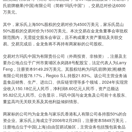
氏箭牌糖果(中国)有限公司（简称“玛氏中国”），交易总对价达6000
万美元。
其中，家乐氏上海50%股权的交易对价为4500万美元，家乐氏昆山
50%股权的交易对价为1500万美元。本次交易在金龙鱼董事会审批权
限范围内，无需提交股东会审议，且不构成重大资产重组及关联交
易。交易完成后，金龙鱼将不再持有两家标的公司股权。
交易对方玛氏中国为有限责任公司（外商投资、非独资），注册及主
要办公地点位于广州市黄埔区永岗路8号配股宝，法定代表人为Larry
Feng，注册资本9149.29万美元。其股权结构为玛氏箭牌(欧洲)糖类
有限公司持股78.17%，Regico S.L.持股21.83%。该公司主营业务涵
盖食品销售、生产、进出口、供应链管理等多个领域，2024年实现营
业收入150.18亿元人民币，净利润8.60亿元人民币，资产总额达
95.82亿元人民币。公告显示，玛氏中国与金龙鱼及公司前十名股东、
董监高均无关联关系及其他利益倾斜情形。
两家标的公司均为金龙鱼与家乐氏香港私人有限公司各持股50%的合
资企业。家乐氏上海成立于2006年2月28日，注册资本5849万美元，
注册地点位于中国(上海)自由贸易试验区，主营业务包括预包装食品