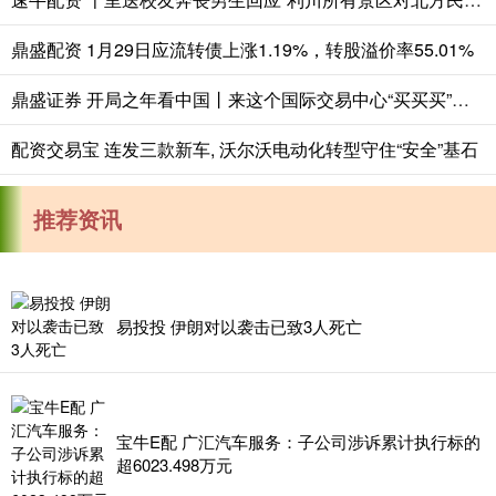
鼎盛配资 1月29日应流转债上涨1.19%，转股溢价率55.01%
鼎盛证券 开局之年看中国丨来这个国际交易中心“买买买”，真香！
配资交易宝 连发三款新车, 沃尔沃电动化转型守住“安全”基石
推荐资讯
易投投 伊朗对以袭击已致3人死亡
宝牛E配 广汇汽车服务：子公司涉诉累计执行标的
超6023.498万元