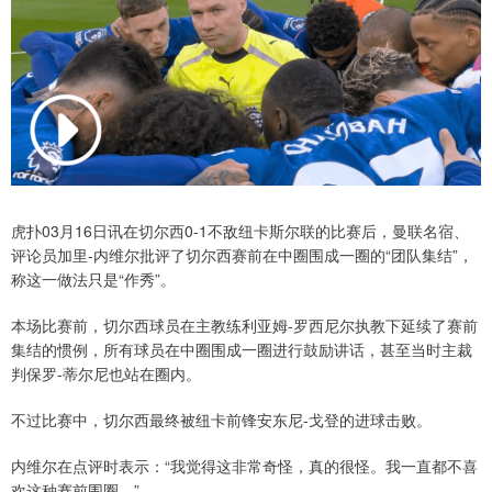
虎扑03月16日讯在切尔西0-1不敌纽卡斯尔联的比赛后，曼联名宿、
评论员加里-内维尔批评了切尔西赛前在中圈围成一圈的“团队集结”，
称这一做法只是“作秀”。
本场比赛前，切尔西球员在主教练利亚姆-罗西尼尔执教下延续了赛前
集结的惯例，所有球员在中圈围成一圈进行鼓励讲话，甚至当时主裁
判保罗-蒂尔尼也站在圈内。
不过比赛中，切尔西最终被纽卡前锋安东尼-戈登的进球击败。
内维尔在点评时表示：“我觉得这非常奇怪，真的很怪。我一直都不喜
欢这种赛前围圈。”