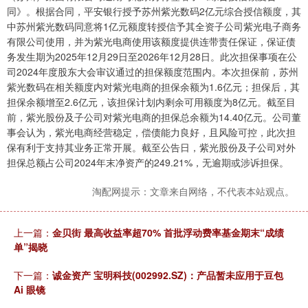
同》。根据合同，平安银行授予苏州紫光数码2亿元综合授信额度，其
中苏州紫光数码同意将1亿元额度转授信予其全资子公司紫光电子商务
有限公司使用，并为紫光电商使用该额度提供连带责任保证，保证债
务发生期为2025年12月29日至2026年12月28日。此次担保事项在公
司2024年度股东大会审议通过的担保额度范围内。本次担保前，苏州
紫光数码在相关额度内对紫光电商的担保余额为1.6亿元；担保后，其
担保余额增至2.6亿元，该担保计划内剩余可用额度为8亿元。截至目
前，紫光股份及子公司对紫光电商的担保总余额为14.40亿元。公司董
事会认为，紫光电商经营稳定，偿债能力良好，且风险可控，此次担
保有利于支持其业务正常开展。截至公告日，紫光股份及子公司对外
担保总额占公司2024年末净资产的249.21%，无逾期或涉诉担保。
淘配网提示：文章来自网络，不代表本站观点。
上一篇：
金贝街 最高收益率超70% 首批浮动费率基金期末“成绩
单”揭晓
下一篇：
诚金资产 宝明科技(002992.SZ)：产品暂未应用于豆包
Ai 眼镜