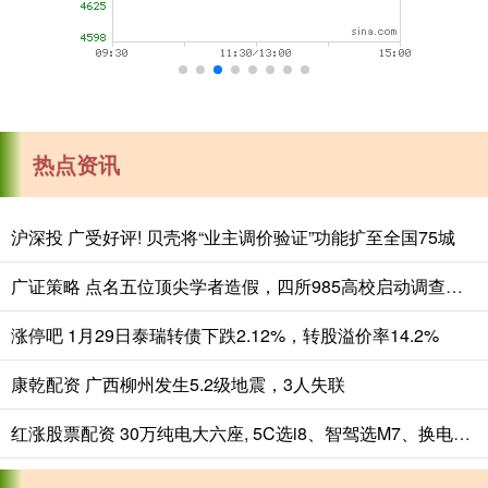
热点资讯
沪深投 广受好评! 贝壳将“业主调价验证”功能扩至全国75城
广证策略 点名五位顶尖学者造假，四所985高校启动调查，退学博士掀起风暴
涨停吧 1月29日泰瑞转债下跌2.12%，转股溢价率14.2%
康乾配资 广西柳州发生5.2级地震，3人失联
红涨股票配资 30万纯电大六座, 5C选i8、智驾选M7、换电选L90、闪充选唐L