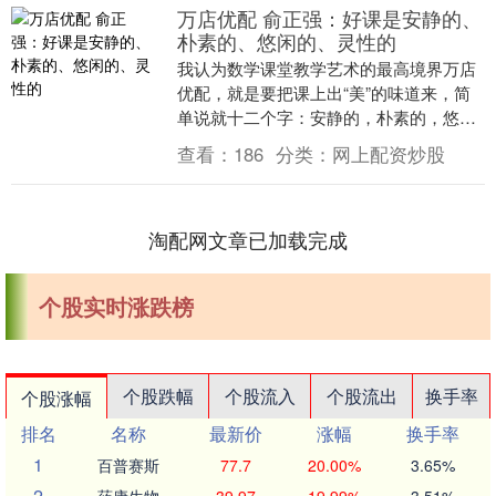
万店优配 俞正强：好课是安静的、
朴素的、悠闲的、灵性的
我认为数学课堂教学艺术的最高境界万店
优配，就是要把课上出“美”的味道来，简
单说就十二个字：安静的，朴素的，悠闲
的，灵性的。 01 好课是安静的 俗话
查看：
186
分类：
网上配资炒股
说：“静能生....
淘配网文章已加载完成
个股实时涨跌榜
个股跌幅
个股流入
个股流出
换手率
个股涨幅
排名
名称
最新价
涨幅
换手率
1
百普赛斯
77.7
20.00%
3.65%
2