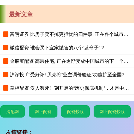
最新文章
富明证券 比房子卖不掉更担忧的四件事, 正在各个城市蔓延, 老百姓要警惕
诚信配资 谁会买下宜家抛售的八个“蓝盒子”？
金股宝配资 高层住宅, 正在逐渐变成中国城市的下一个大麻烦
沪深投 广受好评! 贝壳将“业主调价验证”功能扩至全国75城
掌柜配资 汉人濒死时刻开启的“历史保底机制”，才是中华文明最恐怖的地方
淘配网
网上配资
配资炒股
网上配资炒股
友情链接：