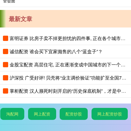
最新文章
富明证券 比房子卖不掉更担忧的四件事, 正在各个城市蔓延, 老百姓要警惕
诚信配资 谁会买下宜家抛售的八个“蓝盒子”？
金股宝配资 高层住宅, 正在逐渐变成中国城市的下一个大麻烦
沪深投 广受好评! 贝壳将“业主调价验证”功能扩至全国75城
掌柜配资 汉人濒死时刻开启的“历史保底机制”，才是中华文明最恐怖的地方
淘配网
网上配资
配资炒股
网上配资炒股