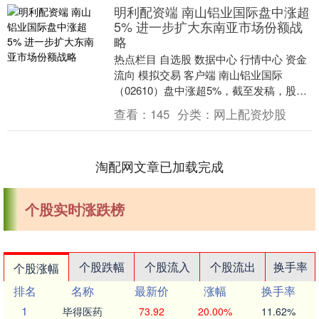
明利配资端 南山铝业国际盘中涨超
5% 进一步扩大东南亚市场份额战
略
热点栏目 自选股 数据中心 行情中心 资金
流向 模拟交易 客户端 南山铝业国际
（02610）盘中涨超5%，截至发稿，股价
上涨2.52%，现报45.62港元明利配....
查看：
145
分类：
网上配资炒股
淘配网文章已加载完成
个股实时涨跌榜
个股跌幅
个股流入
个股流出
换手率
个股涨幅
排名
名称
最新价
涨幅
换手率
1
毕得医药
73.92
20.00%
11.62%