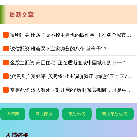
最新文章
富明证券 比房子卖不掉更担忧的四件事, 正在各个城市蔓延, 老百姓要警惕
诚信配资 谁会买下宜家抛售的八个“蓝盒子”？
金股宝配资 高层住宅, 正在逐渐变成中国城市的下一个大麻烦
沪深投 广受好评! 贝壳将“业主调价验证”功能扩至全国75城
掌柜配资 汉人濒死时刻开启的“历史保底机制”，才是中华文明最恐怖的地方
淘配网
网上配资
配资炒股
网上配资炒股
友情链接：