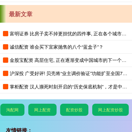
最新文章
富明证券 比房子卖不掉更担忧的四件事, 正在各个城市蔓延, 老百姓要警惕
诚信配资 谁会买下宜家抛售的八个“蓝盒子”？
金股宝配资 高层住宅, 正在逐渐变成中国城市的下一个大麻烦
沪深投 广受好评! 贝壳将“业主调价验证”功能扩至全国75城
掌柜配资 汉人濒死时刻开启的“历史保底机制”，才是中华文明最恐怖的地方
淘配网
网上配资
配资炒股
网上配资炒股
友情链接：