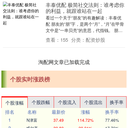
丰泰优配 极简社交法则：谁考虑你
的利益，就跟谁站在一起
看过一个关于“朋友”的有趣解读：丰泰优
配 朋友的“朋”字，是两个“月”，“月”在甲骨
文中是“一串贝壳”的意思，代指钱。 朋友
的“友”字，在甲骨文中是两只手，象征....
查看：
155
分类：
配资炒股
淘配网文章已加载完成
个股实时涨跌榜
个股跌幅
个股流入
个股流出
换手率
个股涨幅
排名
名称
最新价
涨幅
换手率
1
N津富
37.49
114.72%
77.46%
2