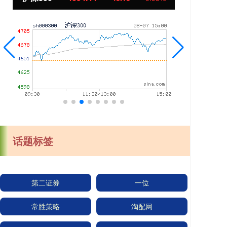
话题标签
第二证券
一位
常胜策略
淘配网