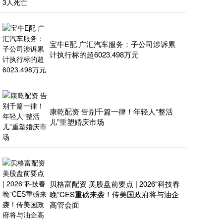
宝牛E配 广汇汽车服务：子公司涉诉累
计执行标的超6023.498万元
康乾配资 告别千篇一律！年轻人“整活
儿”重塑婚庆市场
贝格富配资 美股盘前要点 | 2026“科技春
晚”CES重磅来袭！传美国政府将与油企
高管会面