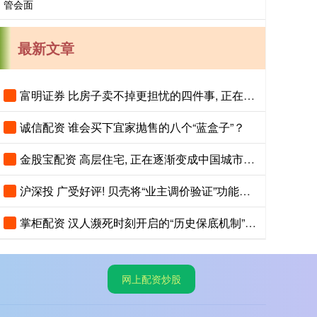
最新文章
富明证券 比房子卖不掉更担忧的四件事, 正在各个城市蔓延, 老百姓要警惕
诚信配资 谁会买下宜家抛售的八个“蓝盒子”？
金股宝配资 高层住宅, 正在逐渐变成中国城市的下一个大麻烦
沪深投 广受好评! 贝壳将“业主调价验证”功能扩至全国75城
掌柜配资 汉人濒死时刻开启的“历史保底机制”，才是中华文明最恐怖的地方
网上配资炒股