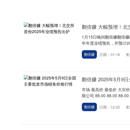
翻倍赚 大幅预增！北
1月15日晚间翻倍赚翻倍赚
年年度业绩预告，并预计20
日期：01-16
来
翻倍赚
翻倍赚 2025年5月
市场 最高价 最低价 大宗价 
限公司 88.00 88.00 88.0
日期：12-22
来
翻倍赚
上证指数
3940.04
.40
2.13%
39.68
1.