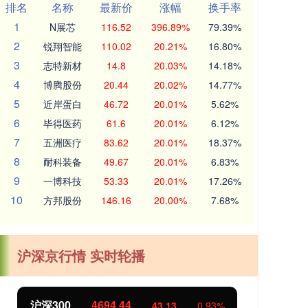
排名
名称
最新价
涨幅
换手率
1
N展芯
116.52
396.89%
79.39%
2
锐翔智能
110.02
20.21%
16.80%
3
志特新材
14.8
20.03%
14.18%
4
博腾股份
20.44
20.02%
14.77%
5
近岸蛋白
46.72
20.01%
5.62%
6
毕得医药
61.6
20.01%
6.12%
7
五洲医疗
83.62
20.01%
18.37%
8
耐科装备
49.67
20.01%
6.83%
9
一博科技
53.33
20.01%
17.26%
10
方邦股份
146.16
20.00%
7.68%
沪深京行情 实时轮播
沪深300
4694.44
北
43.13
0.93%