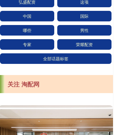
弘盛配资
这项
中国
国际
哪些
男性
专家
荣耀配资
全部话题标签
关注 淘配网