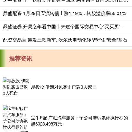
鼎盛配资 1月29日应流转债上涨1.19%，转股溢价率55.01%
鼎盛证券 开局之年看中国丨来这个国际交易中心“买买买”，真香！
配资交易宝 连发三款新车, 沃尔沃电动化转型守住“安全”基石
推荐资讯
易投投 伊朗对以袭击已致3人死亡
宝牛E配 广汇汽车服务：子公司涉诉累计执行标的
超6023.498万元