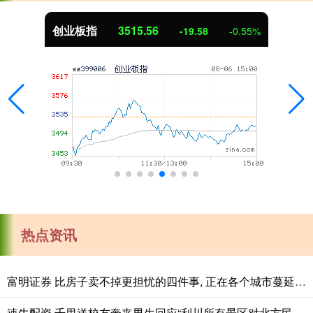
创业板指
3515.56
-19.58
-0.55%
热点资讯
富明证券 比房子卖不掉更担忧的四件事, 正在各个城市蔓延, 老百姓要警惕
速牛配资 千里送校友奔丧男生回应“利川所有景区对北方民大师生免费”：感谢整座城市的温柔回应