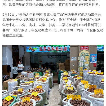
东、欧美等地的客商也会来此地采购，将广西生产的香料带向世界。
5月15日，“开局之年看中国·共此壮美广西”网络主题宣传活动媒体采
风团走进玉林福达国际香料交易中心。作为“买全球、卖全球”的香料
集散中心，八角、肉桂、花椒、沙姜……福达有超过160种香料可供
客商“一站式”购齐，年交易额达350亿，相当于每日约有一个亿的交易
额在这里发生。