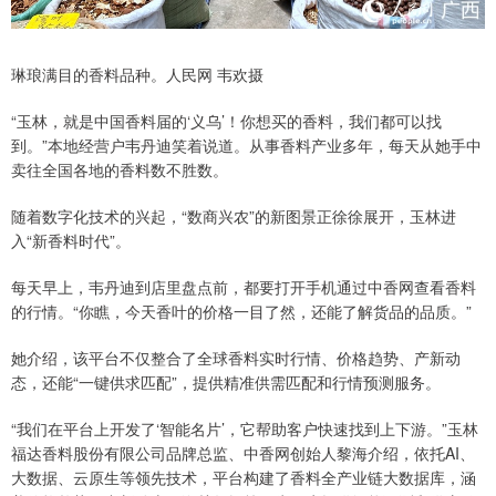
琳琅满目的香料品种。人民网 韦欢摄
“玉林，就是中国香料届的‘义乌’！你想买的香料，我们都可以找
到。”本地经营户韦丹迪笑着说道。从事香料产业多年，每天从她手中
卖往全国各地的香料数不胜数。
随着数字化技术的兴起，“数商兴农”的新图景正徐徐展开，玉林进
入“新香料时代”。
每天早上，韦丹迪到店里盘点前，都要打开手机通过中香网查看香料
的行情。“你瞧，今天香叶的价格一目了然，还能了解货品的品质。”
她介绍，该平台不仅整合了全球香料实时行情、价格趋势、产新动
态，还能“一键供求匹配”，提供精准供需匹配和行情预测服务。
“我们在平台上开发了‘智能名片’，它帮助客户快速找到上下游。”玉林
福达香料股份有限公司品牌总监、中香网创始人黎海介绍，依托AI、
大数据、云原生等领先技术，平台构建了香料全产业链大数据库，涵