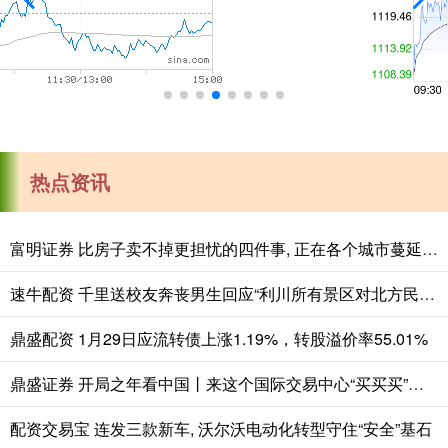
热点资讯
富明证券 比房子卖不掉更担忧的四件事, 正在各个城市蔓延, 老百姓要警惕
速牛配资 千里送校友奔丧男生回应“利川所有景区对北方民大师生免费”：感谢整座城市的温柔回应
鼎盛配资 1月29日应流转债上涨1.19%，转股溢价率55.01%
鼎盛证券 开局之年看中国丨来这个国际交易中心“买买买”，真香！
配资交易宝 连发三款新车, 沃尔沃电动化转型守住“安全”基石