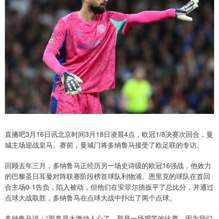
直播吧3月16日讯北京时间3月18日凌晨4点，欧冠1/8决赛次回合，曼
城主场迎战皇马。赛前，曼城门将多纳鲁马接受了欧足联的专访。
回顾去年三月，多纳鲁马正经历另一场史诗级的欧冠16强战，他效力
的巴黎圣日耳曼对阵联赛阶段榜首球队利物浦。恩里克的球队在首回
合主场0-1告负，陷入被动，但他们在安菲尔德扳平了总比分，并通过
点球大战取胜，多纳鲁马在点球大战中扑出了两个点球。
多纳鲁马说：“那真是太激动人心了，那是一场艰苦的比赛，因为我们