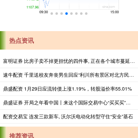
热点资讯
富明证券 比房子卖不掉更担忧的四件事, 正在各个城市蔓延, 老百姓要警惕
速牛配资 千里送校友奔丧男生回应“利川所有景区对北方民大师生免费”：感谢整座城市的温柔回应
鼎盛配资 1月29日应流转债上涨1.19%，转股溢价率55.01%
鼎盛证券 开局之年看中国丨来这个国际交易中心“买买买”，真香！
配资交易宝 连发三款新车, 沃尔沃电动化转型守住“安全”基石
推荐资讯