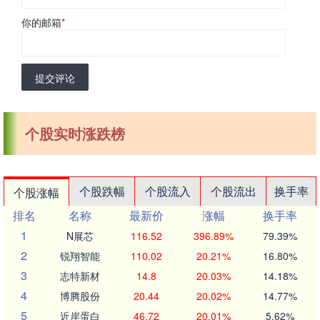
你的邮箱
*
提交评论
个股实时涨跌榜
个股跌幅
个股流入
个股流出
换手率
个股涨幅
排名
名称
最新价
涨幅
换手率
1
N展芯
116.52
396.89%
79.39%
2
锐翔智能
110.02
20.21%
16.80%
3
志特新材
14.8
20.03%
14.18%
4
博腾股份
20.44
20.02%
14.77%
5
近岸蛋白
46.72
20.01%
5.62%