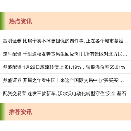
热点资讯
富明证券 比房子卖不掉更担忧的四件事, 正在各个城市蔓延, 老百姓要警惕
速牛配资 千里送校友奔丧男生回应“利川所有景区对北方民大师生免费”：感谢整座城市的温柔回应
鼎盛配资 1月29日应流转债上涨1.19%，转股溢价率55.01%
鼎盛证券 开局之年看中国丨来这个国际交易中心“买买买”，真香！
配资交易宝 连发三款新车, 沃尔沃电动化转型守住“安全”基石
推荐资讯